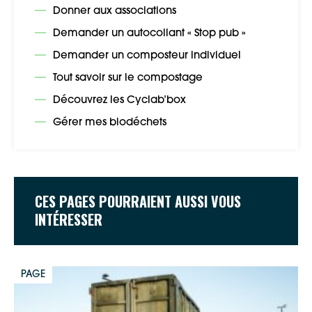
Google Maps
Donner aux associations
Demander un autocollant « Stop pub »
Apple Plans
Demander un composteur individuel
Allow
ShareThis is disabled.
Tout savoir sur le compostage
Découvrez les Cyclab’box
Waze
Gérer mes biodéchets
CES PAGES POURRAIENT AUSSI VOUS
INTÉRESSER
PAGE