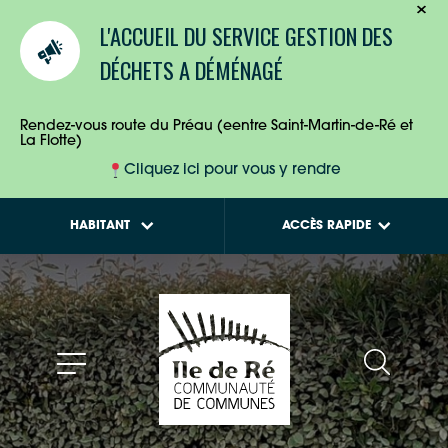
TOURISTES
Calendriers de
L'ACCUEIL DU SERVICE GESTION DES
collecte des déchets
ENTREPRISES
DÉCHETS A DÉMÉNAGÉ
Tout savoir sur la
Maison de l'Habitat
HABITANTS
Rendez-vous route du Préau (eentre Saint-Martin-de-Ré et
La Flotte)
Cliquez ici pour vous y rendre
HABITANT
ACCÈS RAPIDE