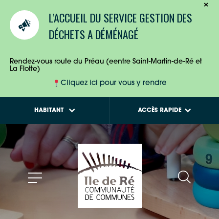
TOURISTES
Inscrire mon enfant à
L'ACCUEIL DU SERVICE GESTION DES
Ré jeunesse
ENTREPRISES
DÉCHETS A DÉMÉNAGÉ
« La Parenthèse », le
Lieu d’accueil enfants-
HABITANTS
parents
Rendez-vous route du Préau (eentre Saint-Martin-de-Ré et
La Flotte)
Cliquez ici pour vous y rendre
HABITANT
ACCÈS RAPIDE