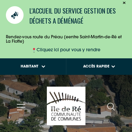
TOURISTES
Calendriers de
L'ACCUEIL DU SERVICE GESTION DES
collecte des déchets
ENTREPRISES
DÉCHETS A DÉMÉNAGÉ
Tout savoir sur la
Maison de l'Habitat
HABITANTS
Rendez-vous route du Préau (eentre Saint-Martin-de-Ré et
La Flotte)
Cliquez ici pour vous y rendre
HABITANT
ACCÈS RAPIDE