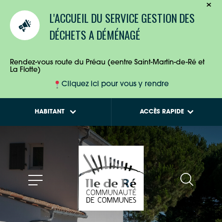
logement
TOURISTES
L'ACCUEIL DU SERVICE GESTION DES
Installer des
ENTREPRISES
DÉCHETS A DÉMÉNAGÉ
panneaux
photovoltaïques et
solaires
HABITANTS
Rendez-vous route du Préau (eentre Saint-Martin-de-Ré et
La Flotte)
Cliquez ici pour vous y rendre
HABITANT
ACCÈS RAPIDE