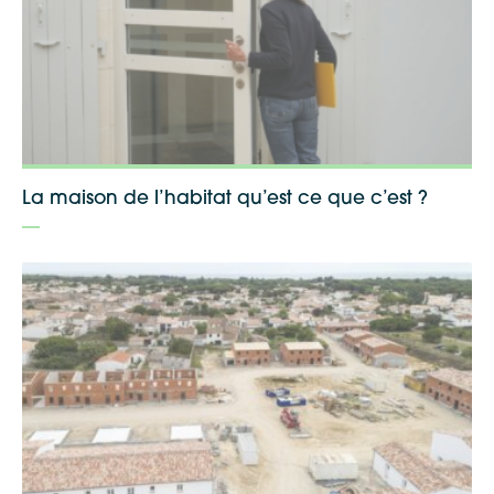
Google Maps
Apple Plans
La maison de l’habitat qu’est ce que c’est ?
Allow
ShareThis is disabled.
Waze