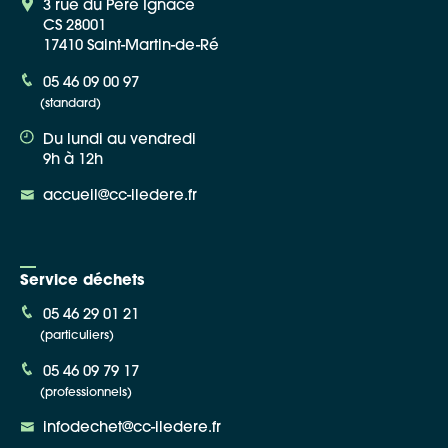
3 rue du Père Ignace
CS 28001
17410 Saint-Martin-de-Ré
05 46 09 00 97
(standard)
Du lundi au vendredi
9h à 12h
accueil@cc-iledere.fr
Service déchets
05 46 29 01 21
(particuliers)
05 46 09 79 17
(professionnels)
infodechet@cc-iledere.fr