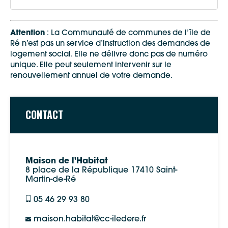
d’intégration, sont attribués aux locataires aux
ressources très modestes.
Plus d’information sur le site d’Action logement
les
logements PLUS
, financés par le Prêt locatif à
Attention
: La Communauté de communes de l’île de
usage social, correspondent aux locations HLM
Ré n’est pas un service d’instruction des demandes de
(habitation à loyer modéré),
logement social. Elle ne délivre donc pas de numéro
les
logements PLS
, financés par le Prêt locatif social,
unique. Elle peut seulement intervenir sur le
renouvellement annuel de votre demande.
les
logements PLI
, financés par le Prêt locatif
intermédiaire. Ces logements sont attribués aux
candidats locataires ne pouvant prétendre aux
locations les plus « sociales » et
CONTACT
qui ont des difficultés
à se loger dans le parc privé.
Plus d'information sur le site d'action logement
Maison de l'Habitat
8 place de la République 17410 Saint-
Pour vous aider, consultez les plafonds des
Martin-de-Ré
ressources locatifs
05 46 29 93 80
Google Maps
maison.
habitat@
cc-
iledere.
fr