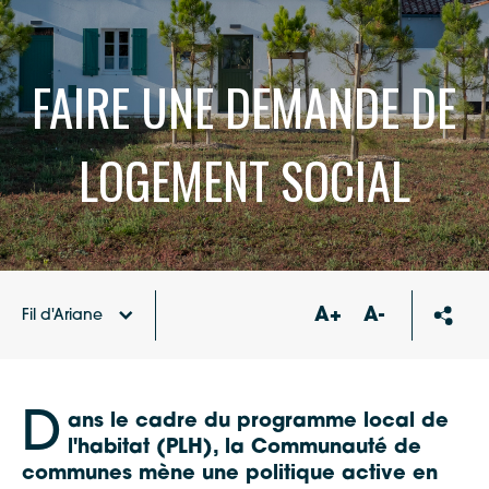
FAIRE UNE DEMANDE DE
LOGEMENT SOCIAL
A+
A-
Fil d'Ariane
Logement,
Accueil
Urbanisme
D
ans le cadre du programme local de
l'habitat (PLH), la Communauté de
communes mène une politique active en