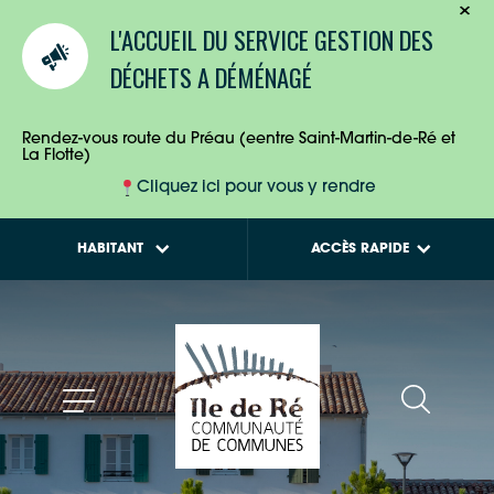
TOURISTES
Calendriers de
L'ACCUEIL DU SERVICE GESTION DES
collecte des déchets
ENTREPRISES
DÉCHETS A DÉMÉNAGÉ
Tout savoir sur la
Maison de l'Habitat
HABITANTS
Rendez-vous route du Préau (eentre Saint-Martin-de-Ré et
La Flotte)
Cliquez ici pour vous y rendre
HABITANT
ACCÈS RAPIDE