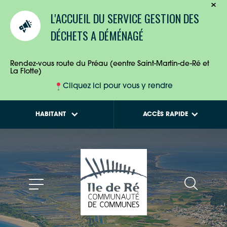
TOURISTES
Calendriers de
L'ACCUEIL DU SERVICE GESTION DES
collecte des déchets
ENTREPRISES
DÉCHETS A DÉMÉNAGÉ
Tout savoir sur la
Maison de l'Habitat
HABITANTS
Rendez-vous route du Préau (eentre Saint-Martin-de-Ré et
La Flotte)
Cliquez ici pour vous y rendre
HABITANT
ACCÈS RAPIDE