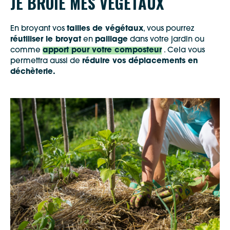
JE BROIE MES VÉGÉTAUX
En broyant vos
tailles de végétaux
, vous pourrez
réutiliser le broyat
en
paillage
dans votre jardin ou
comme
apport pour votre composteur
. Cela vous
permettra aussi de
réduire vos déplacements en
déchèterie.
Google Maps
Apple Plans