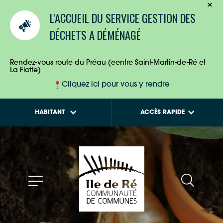
TOURISTES
Calendriers de
L'ACCUEIL DU SERVICE GESTION DES
collecte des déchets
ENTREPRISES
DÉCHETS A DÉMÉNAGÉ
Tout savoir sur la
Maison de l'Habitat
HABITANTS
Rendez-vous route du Préau (eentre Saint-Martin-de-Ré et
La Flotte)
Cliquez ici pour vous y rendre
HABITANT
ACCÈS RAPIDE