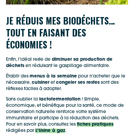
Allow
ShareThis is disabled.
JE RÉDUIS MES BIODÉCHETS…
Waze
TOUT EN FAISANT DES
ÉCONOMIES !
Enfin, l’idéal reste de
diminuer sa production de
déchets
en réduisant le gaspillage alimentaire.
Établir des
menus à la semaine
pour n’acheter que le
nécessaire,
cuisiner
et
congeler ses restes
sont des
réflexes faciles à adopter.
Sans oublier la
lactofermentation
! Simple,
économique, et bénéfique pour la santé, ce mode de
conservation naturelle renforce votre système
immunitaire et participe à la réduction des déchets.
Pour en savoir plus, consultez les
fiches pratiques
rédigées par
L’Usine à gaz
.