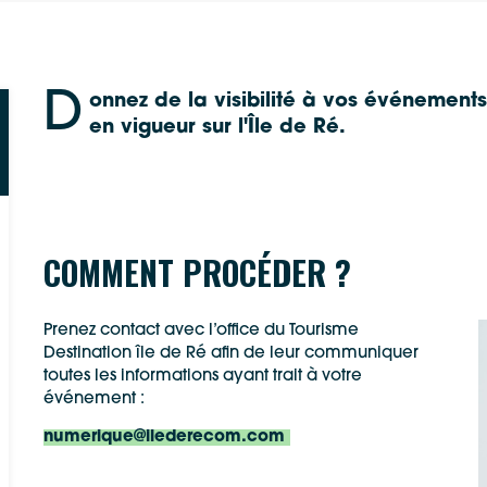
D
onnez de la visibilité à vos événement
en vigueur sur l'Île de Ré.
COMMENT PROCÉDER ?
Prenez contact avec l’office du Tourisme
Google Maps
Apple Plans
Destination île de Ré afin de leur communiquer
toutes les informations ayant trait à votre
événement :
Allow
ShareThis is disabled.
Waze
numerique@ilederecom.com