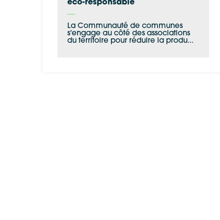
éco-responsable
La Communauté de communes
s'engage au côté des associations
du territoire pour réduire la produ...