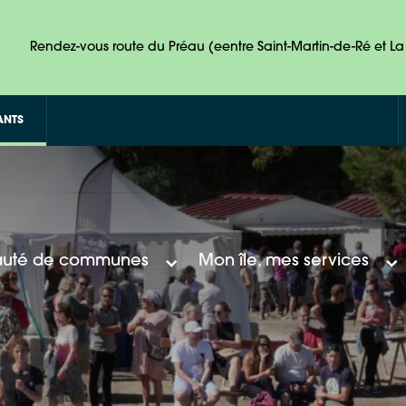
Rendez-vous route du Préau (eentre Saint-Martin-de-Ré et La 
ANTS
uté de communes
Mon île, mes services