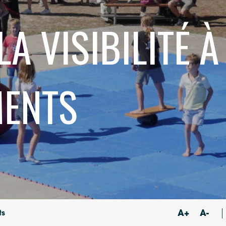
A VISIBILITÉ À
MENTS
A+
A-
ts