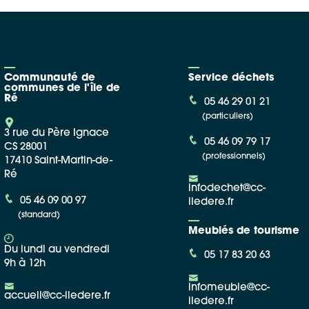
Communauté de
Service déchets
communes de l'île de
Ré
05 46 29 01 21
(particuliers)
3 rue du Père Ignace
05 46 09 79 17
CS 28001
(professionnels)
17410 Saint-Martin-de-
Ré
infodechet@cc-
05 46 09 00 97
iledere.fr
(standard)
Meublés de tourisme
Du lundi au vendredi
05 17 83 20 63
9h à 12h
infomeuble@cc-
accueil@cc-iledere.fr
iledere.fr