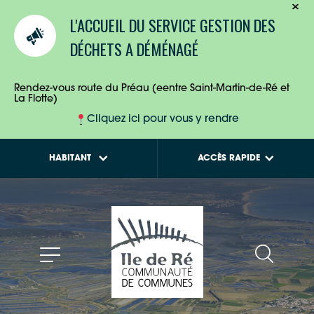
TOURISTES
Calendriers de
L'ACCUEIL DU SERVICE GESTION DES
collecte des déchets
ENTREPRISES
DÉCHETS A DÉMÉNAGÉ
Tout savoir sur la
Maison de l'Habitat
HABITANTS
Rendez-vous route du Préau (eentre Saint-Martin-de-Ré et
La Flotte)
Cliquez ici pour vous y rendre
HABITANT
ACCÈS RAPIDE