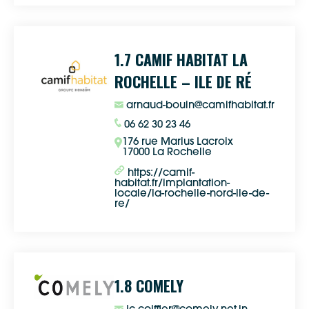
1.7 CAMIF HABITAT LA
ROCHELLE – ILE DE RÉ
arnaud-bouin@camifhabitat.fr
06 62 30 23 46
176 rue Marius Lacroix
17000 La Rochelle
Google Maps
https://camif-
habitat.fr/implantation-
locale/la-rochelle-nord-ile-de-
re/
Apple Plans
Allow
ShareThis is disabled.
Waze
1.8 COMELY