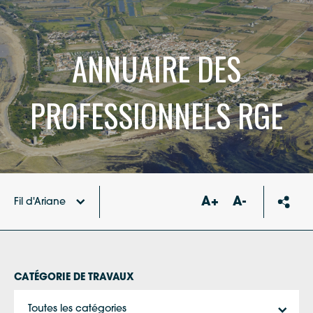
ANNUAIRE DES
PROFESSIONNELS RGE
A+
A-
Fil d'Ariane
Accueil
Annuaire des professionnels RGE
CATÉGORIE DE TRAVAUX
Toutes les catégories