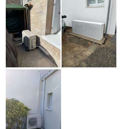
Google Maps
Apple Plans
Allow
ShareThis is disabled.
Waze