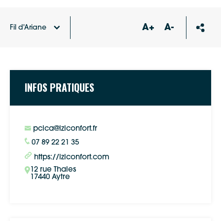
A+
A-
Fil d'Ariane
Accueil
Annuaire des professionnels RGE
1.6
CALOTEC – IZI CONFORT
INFOS PRATIQUES
pcica@iziconfort.fr
07 89 22 21 35
https://iziconfort.com
12 rue Thales
17440 Aytre