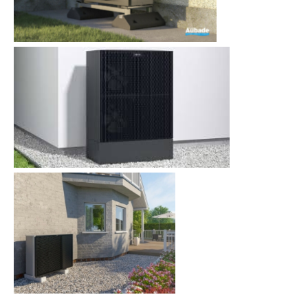
Google Maps
Apple Plans
Allow
ShareThis is disabled.
Waze