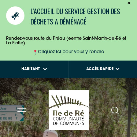
TOURISTES
Calendriers de
L'ACCUEIL DU SERVICE GESTION DES
collecte des déchets
ENTREPRISES
DÉCHETS A DÉMÉNAGÉ
Tout savoir sur la
Maison de l'Habitat
HABITANTS
Rendez-vous route du Préau (eentre Saint-Martin-de-Ré et
La Flotte)
Cliquez ici pour vous y rendre
HABITANT
ACCÈS RAPIDE