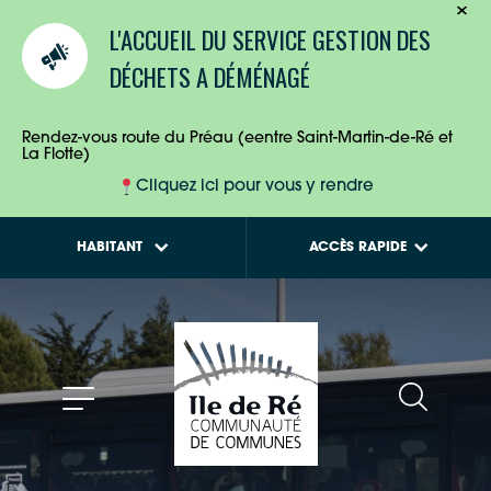
TOURISTES
Calendriers de
L'ACCUEIL DU SERVICE GESTION DES
collecte des déchets
ENTREPRISES
DÉCHETS A DÉMÉNAGÉ
Tout savoir sur la
Maison de l'Habitat
HABITANTS
Rendez-vous route du Préau (eentre Saint-Martin-de-Ré et
La Flotte)
Cliquez ici pour vous y rendre
HABITANT
ACCÈS RAPIDE