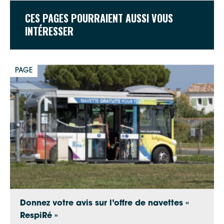
accessibles au grand public sous
réserve de places disponibles
CES PAGES POURRAIENT AUSSI VOUS
détention d’un titre de transport valide
INTÉRESSER
PAGE
formulaire de contact
Donnez votre avis sur l’offre de navettes «
RespiRé »