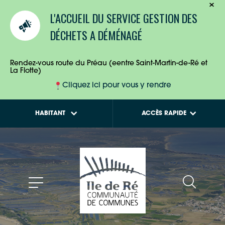
TOURISTES
Calendriers de
L'ACCUEIL DU SERVICE GESTION DES
collecte des déchets
ENTREPRISES
DÉCHETS A DÉMÉNAGÉ
Tout savoir sur la
Maison de l'Habitat
HABITANTS
Rendez-vous route du Préau (eentre Saint-Martin-de-Ré et
La Flotte)
Cliquez ici pour vous y rendre
HABITANT
ACCÈS RAPIDE