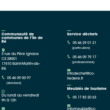
Communauté de
Service déchets
communes de l'île de
Ré
05 46 29 01 21
(particuliers)
3 rue du Père Ignace
05 46 09 79 17
CS 28001
(professionnels)
17410 Saint-Martin-de-
Ré
infodechet@cc-
05 46 09 00 97
iledere.fr
(standard)
Meublés de tourisme
Du lundi au vendredi
05 17 83 20 63
9h à 12h
infomeuble@cc-