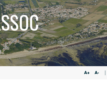
ASSOC
A+
A-
Google Maps
Apple Plans
Allow
ShareThis is disabled.
Waze