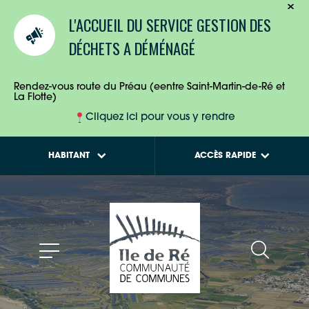
TOURISTES
Calendriers de
L'ACCUEIL DU SERVICE GESTION DES
collecte des déchets
ENTREPRISES
DÉCHETS A DÉMÉNAGÉ
Tout savoir sur la
Maison de l'Habitat
HABITANTS
Rendez-vous route du Préau (eentre Saint-Martin-de-Ré et
La Flotte)
Cliquez ici pour vous y rendre
HABITANT
ACCÈS RAPIDE