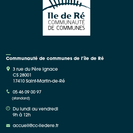
Communauté de communes de l'île de Ré
Google Maps
3 rue du Père Ignace
CS 28001
17410 Saint-Martin-de-Ré
Apple Plans
Allow
ShareThis is disabled.
05 46 09 00 97
(standard)
Waze
Du lundi au vendredi
9h à 12h
accueil@cc-iledere.fr