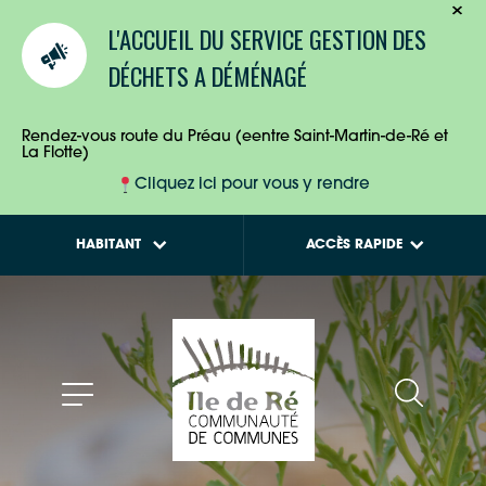
TOURISTES
Calendriers de
L'ACCUEIL DU SERVICE GESTION DES
collecte des déchets
ENTREPRISES
DÉCHETS A DÉMÉNAGÉ
Tout savoir sur la
Maison de l'Habitat
HABITANTS
Rendez-vous route du Préau (eentre Saint-Martin-de-Ré et
La Flotte)
Cliquez ici pour vous y rendre
HABITANT
ACCÈS RAPIDE