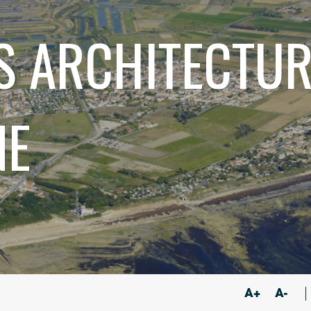
S ARCHITECTUR
NE
A+
A-