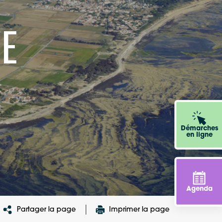
E
Démarches
en ligne
Agenda
Partager la page
Imprimer la page