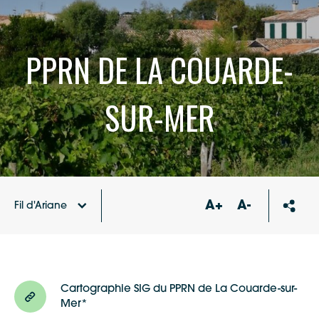
PPRN DE LA COUARDE-
SUR-MER
A+
A-
Fil d'Ariane
Protection
Consulter le
Accueil
des
PPRN de ma
populations
commune
Cartographie SIG du PPRN de La Couarde-sur-
Mer*