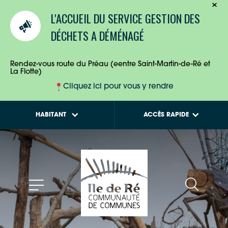
TOURISTES
Calendriers de
L'ACCUEIL DU SERVICE GESTION DES
collecte des déchets
ENTREPRISES
DÉCHETS A DÉMÉNAGÉ
Tout savoir sur la
Maison de l'Habitat
HABITANTS
Rendez-vous route du Préau (eentre Saint-Martin-de-Ré et
La Flotte)
Cliquez ici pour vous y rendre
HABITANT
ACCÈS RAPIDE