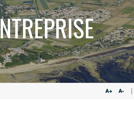
NTREPRISE
A+
A-
Google Maps
Apple Plans
Allow
ShareThis is disabled.
Waze