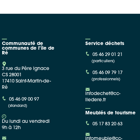
Communauté de
Service déchets
communes de l'île de
Ré
05 46 29 01 21
(particuliers)
3 rue du Père Ignace
05 46 09 79 17
CS 28001
(professionnels)
17410 Saint-Martin-de-
Ré
infodechet@cc-
05 46 09 00 97
iledere.fr
(standard)
Meublés de tourisme
Du lundi au vendredi
05 17 83 20 63
9h à 12h
infomeuble@cc-