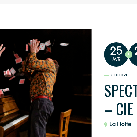
25
AVR
CULTURE
SPECT
– CIE
La Flotte