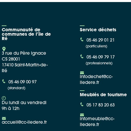
Communauté de
Service déchets
communes de l'île de
Ré
05 46 29 01 21
(particuliers)
3 rue du Père Ignace
05 46 09 79 17
CS 28001
(professionnels)
17410 Saint-Martin-de-
Ré
infodechet@cc-
05 46 09 00 97
iledere.fr
(standard)
Meublés de tourisme
Du lundi au vendredi
05 17 83 20 63
9h à 12h
infomeuble@cc-
accueil@cc-iledere.fr
iledere.fr