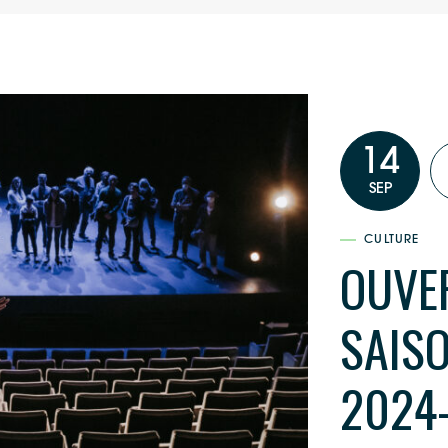
14
SEP
CULTURE
OUVE
SAIS
2024-