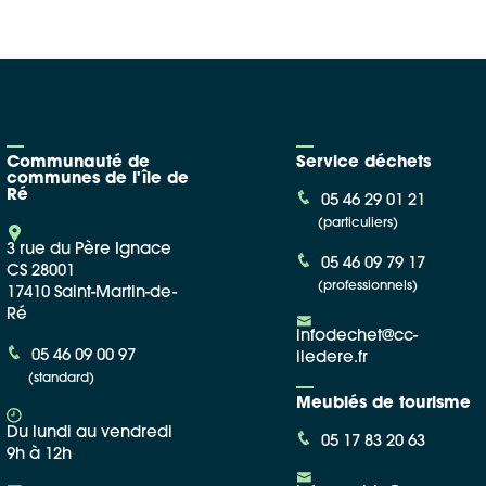
Communauté de
Service déchets
communes de l'île de
Ré
05 46 29 01 21
(particuliers)
3 rue du Père Ignace
05 46 09 79 17
CS 28001
(professionnels)
17410 Saint-Martin-de-
Ré
infodechet@cc-
05 46 09 00 97
iledere.fr
(standard)
Meublés de tourisme
Du lundi au vendredi
05 17 83 20 63
9h à 12h