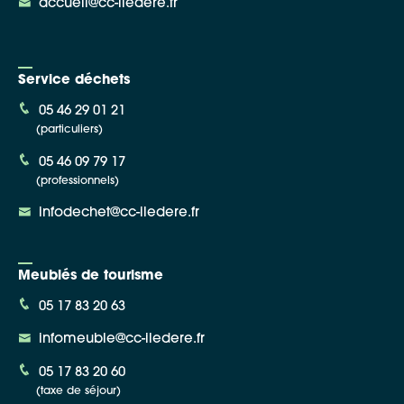
accueil@cc-iledere.fr
Service déchets
05 46 29 01 21
(particuliers)
05 46 09 79 17
(professionnels)
infodechet@cc-iledere.fr
Meublés de tourisme
05 17 83 20 63
infomeuble@cc-iledere.fr
05 17 83 20 60
(taxe de séjour)