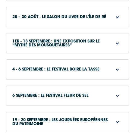
www.iledere.com
28 – 30 AOÛT : LE SALON DU LIVRE DE L’ÎLE DE RÉ
1ER - 13 SEPTEMBRE : UNE EXPOSITION SUR LE
“MYTHE DES MOUSQUETAIRES”
4 - 6 SEPTEMBRE : LE FESTIVAL BOIRE LA TASSE
www.ile-aux-livres.fr
e
6 SEPTEMBRE : LE FESTIVAL FLEUR DE SEL
www.cdciledere.fr
19 - 20 SEPTEMBRE : LES JOURNÉES EUROPÉENNES
DU PATRIMOINE
www.festivalboirelatasse.fr