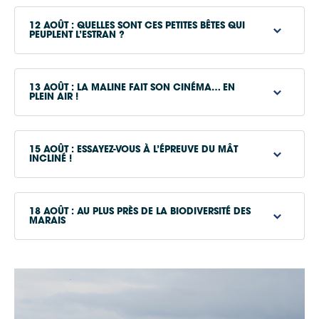
12 AOÛT : QUELLES SONT CES PETITES BÊTES QUI
PEUPLENT L’ESTRAN ?
www.iledere.com
www.iledere.com
13 AOÛT : LA MALINE FAIT SON CINÉMA… EN
PLEIN AIR !
www.iledere.com
15 AOÛT : ESSAYEZ-VOUS À L’ÉPREUVE DU MÂT
INCLINÉ !
18 AOÛT : AU PLUS PRÈS DE LA BIODIVERSITÉ DES
MARAIS
Google Maps