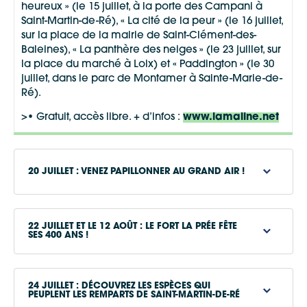
heureux » (le 15 juillet, à la porte des Campani à
Saint-Martin-de-Ré), « La cité de la peur » (le 16 juillet,
sur la place de la mairie de Saint-Clément-des-
Baleines), « La panthère des neiges » (le 23 juillet, sur
la place du marché à Loix) et « Paddington » (le 30
juillet, dans le parc de Montamer à Sainte-Marie-de-
Ré).
>• Gratuit, accès libre. + d’infos :
www.lamaline.net
20 JUILLET : VENEZ PAPILLONNER AU GRAND AIR !
22 JUILLET ET LE 12 AOÛT : LE FORT LA PRÉE FÊTE
SES 400 ANS !
24 JUILLET : DÉCOUVREZ LES ESPÈCES QUI
PEUPLENT LES REMPARTS DE SAINT-MARTIN-DE-RÉ
www.iledere.com