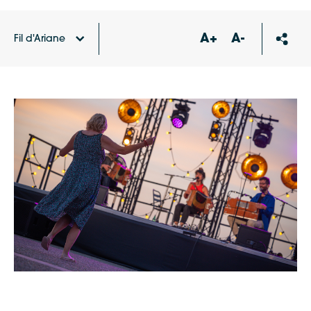
A+
A-
Fil d'Ariane
Accueil
Actualités
Festivals, cinéma de plein air,
sorties nature… Ces évènements qui vont rythmer l’été