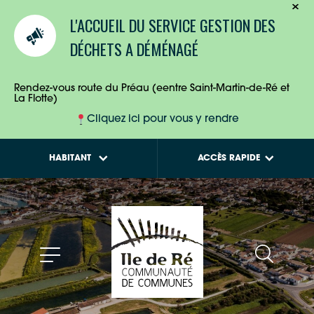
TOURISTES
Calendriers de
L'ACCUEIL DU SERVICE GESTION DES
collecte des déchets
ENTREPRISES
DÉCHETS A DÉMÉNAGÉ
Tout savoir sur la
Maison de l'Habitat
HABITANTS
Rendez-vous route du Préau (eentre Saint-Martin-de-Ré et
La Flotte)
Cliquez ici pour vous y rendre
HABITANT
ACCÈS RAPIDE