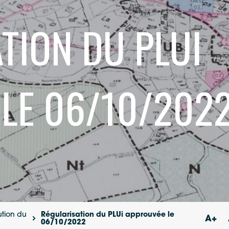
TION DU PLUI
LE 06/10/202
ution du
Régularisation du PLUi approuvée le
A+
06/10/2022