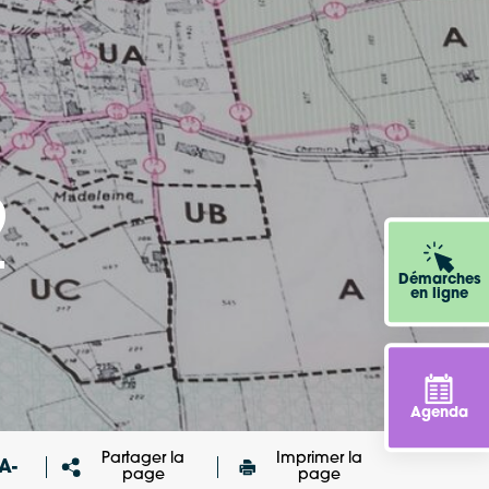
2
Démarches
en ligne
Agenda
Partager la
Imprimer la
A-
page
page