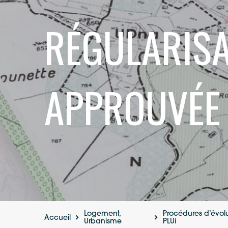
RÉGULARISA
APPROUVÉE 
Logement,
Procédures d’évol
Accueil
Urbanisme
PLUi