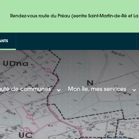
Rendez-vous route du Préau (eentre Saint-Martin-de-Ré et La 
ANTS
uté de communes
Mon île, mes services