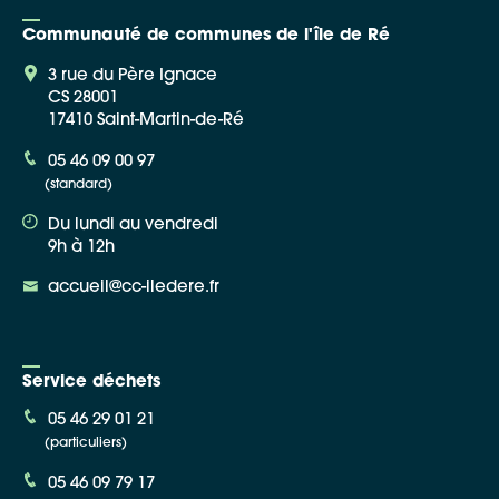
Communauté de communes de l'île de Ré
3 rue du Père Ignace
CS 28001
17410 Saint-Martin-de-Ré
Google Maps
05 46 09 00 97
(standard)
Apple Plans
Du lundi au vendredi
Allow
ShareThis is disabled.
9h à 12h
accueil@cc-iledere.fr
Waze
Service déchets
05 46 29 01 21
(particuliers)
05 46 09 79 17