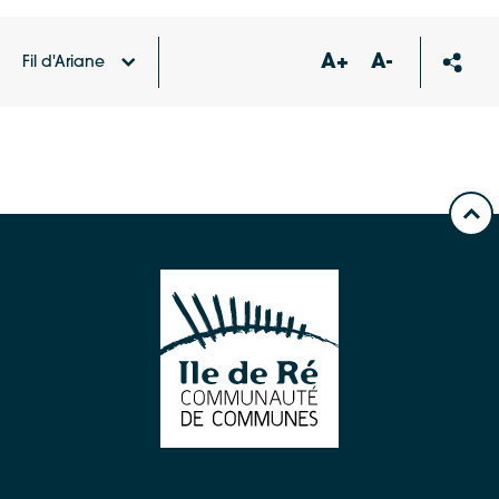
A+
A-
Fil d'Ariane
Accueil
Publications
Pays D’art Et D’histoire –
Candidature 1