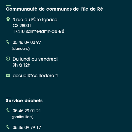
Communauté de communes de l'île de Ré
3 rue du Père Ignace
CS 28001
17410 Saint-Martin-de-Ré
Google Maps
05 46 09 00 97
(standard)
Apple Plans
Du lundi au vendredi
Allow
ShareThis is disabled.
9h à 12h
accueil@cc-iledere.fr
Waze
Service déchets
05 46 29 01 21
(particuliers)
05 46 09 79 17