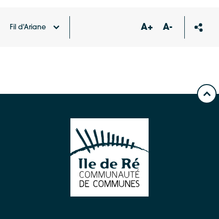
A+
A-
Fil d'Ariane
Accueil
Publications
Navette A du 8 déc. au 4
avril 2025