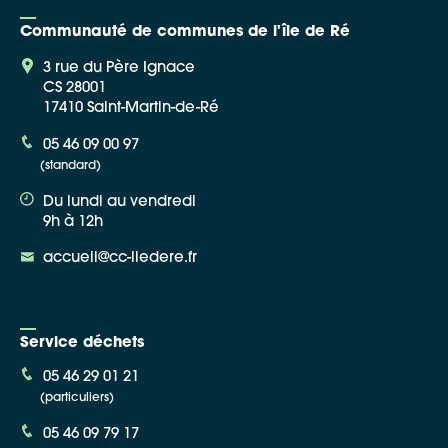
Communauté de communes de l'île de Ré
3 rue du Père Ignace
CS 28001
17410 Saint-Martin-de-Ré
Google Maps
05 46 09 00 97
(standard)
Apple Plans
Du lundi au vendredi
Allow
ShareThis is disabled.
9h à 12h
accueil@cc-iledere.fr
Waze
Service déchets
05 46 29 01 21
(particuliers)
05 46 09 79 17