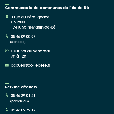
Communauté de communes de l'île de Ré
3 rue du Père Ignace
CS 28001
17410 Saint-Martin-de-Ré
Google Maps
05 46 09 00 97
(standard)
Apple Plans
Du lundi au vendredi
Allow
ShareThis is disabled.
9h à 12h
accueil@cc-iledere.fr
Waze
Service déchets
05 46 29 01 21
(particuliers)
05 46 09 79 17