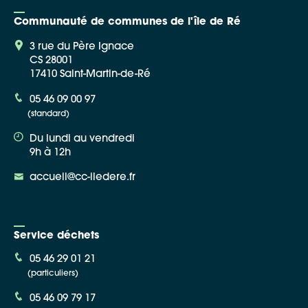
Communauté de communes de l'île de Ré
3 rue du Père Ignace
CS 28001
17410 Saint-Martin-de-Ré
Google Maps
05 46 09 00 97
(standard)
Apple Plans
Du lundi au vendredi
Allow
ShareThis is disabled.
9h à 12h
accueil@cc-iledere.fr
Waze
Service déchets
05 46 29 01 21
(particuliers)
05 46 09 79 17