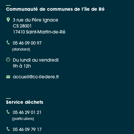
Communauté de communes de l'île de Ré
3 rue du Père Ignace
CS 28001
17410 Saint-Martin-de-Ré
Google Maps
05 46 09 00 97
(standard)
Apple Plans
Du lundi au vendredi
Allow
ShareThis is disabled.
9h à 12h
accueil@cc-iledere.fr
Waze
Service déchets
05 46 29 01 21
(particuliers)
05 46 09 79 17