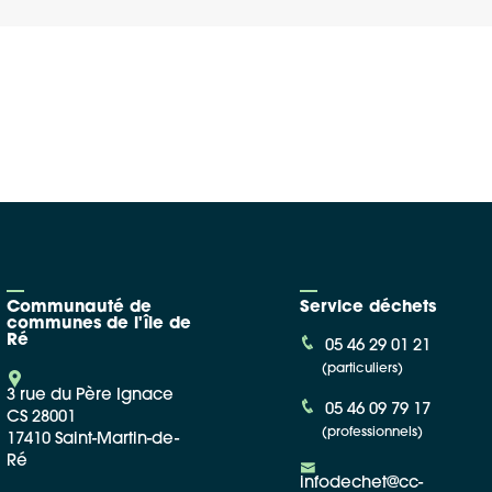
Google Maps
Apple Plans
Allow
ShareThis is disabled.
Waze
Communauté de
Service déchets
communes de l'île de
Ré
05 46 29 01 21
(particuliers)
3 rue du Père Ignace
05 46 09 79 17
CS 28001
(professionnels)
17410 Saint-Martin-de-
Ré
infodechet@cc-