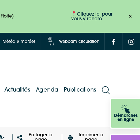
Cliquez ici pour
Flotte)
vous y rendre
Météo & marées
Webcam circulation
Actualités
Agenda
Publications
Démarches
en ligne
Partager la
Imprimer la
A-
page
page