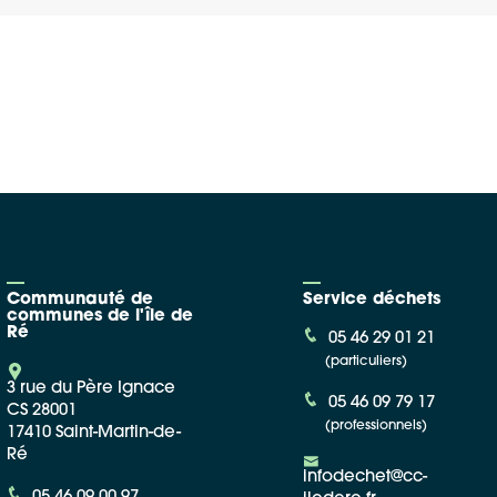
Google Maps
Apple Plans
Allow
ShareThis is disabled.
Waze
Communauté de
Service déchets
communes de l'île de
Ré
05 46 29 01 21
(particuliers)
3 rue du Père Ignace
05 46 09 79 17
CS 28001
(professionnels)
17410 Saint-Martin-de-
Ré
infodechet@cc-