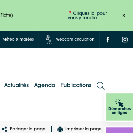
Cliquez ici pour
Flotte)
vous y rendre
Météo & marées
Webcam circulation
Actualités
Agenda
Publications
Démarches
en ligne
Partager la page
Imprimer la page