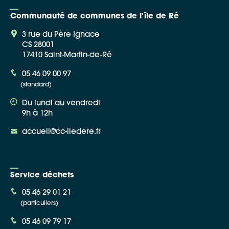
Communauté de communes de l'île de Ré
3 rue du Père Ignace
CS 28001
17410 Saint-Martin-de-Ré
Google Maps
05 46 09 00 97
(standard)
Apple Plans
Du lundi au vendredi
Allow
ShareThis is disabled.
9h à 12h
accueil@cc-iledere.fr
Waze
Service déchets
05 46 29 01 21
(particuliers)
05 46 09 79 17