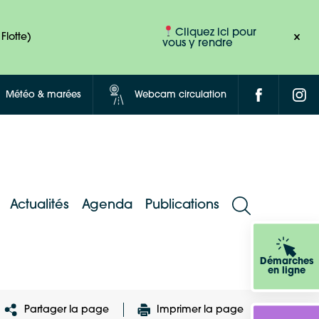
Cliquez ici pour
Flotte)
vous y rendre
Météo & marées
Webcam circulation
Actualités
Agenda
Publications
Démarches
en ligne
Partager la page
Imprimer la page