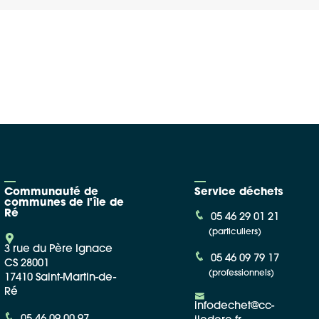
Google Maps
Apple Plans
Allow
ShareThis is disabled.
Waze
Communauté de
Service déchets
communes de l'île de
Ré
05 46 29 01 21
(particuliers)
3 rue du Père Ignace
05 46 09 79 17
CS 28001
(professionnels)
17410 Saint-Martin-de-
Ré
infodechet@cc-