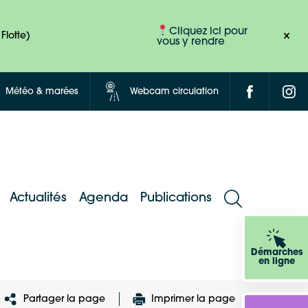
Cliquez ici pour
Flotte)
vous y rendre
Météo & marées
Webcam circulation
Actualités
Agenda
Publications
Démarches
en ligne
Partager la page
Imprimer la page