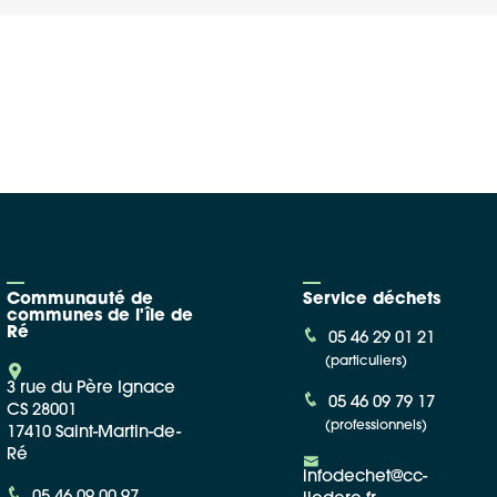
Google Maps
Apple Plans
Allow
ShareThis is disabled.
Waze
Communauté de
Service déchets
communes de l'île de
Ré
05 46 29 01 21
(particuliers)
3 rue du Père Ignace
05 46 09 79 17
CS 28001
(professionnels)
17410 Saint-Martin-de-
Ré
infodechet@cc-