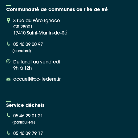
Communauté de communes de l'île de Ré
3 rue du Père Ignace
CS 28001
17410 Saint-Martin-de-Ré
Google Maps
05 46 09 00 97
(standard)
Apple Plans
Du lundi au vendredi
Allow
ShareThis is disabled.
9h à 12h
accueil@cc-iledere.fr
Waze
Service déchets
05 46 29 01 21
(particuliers)
05 46 09 79 17