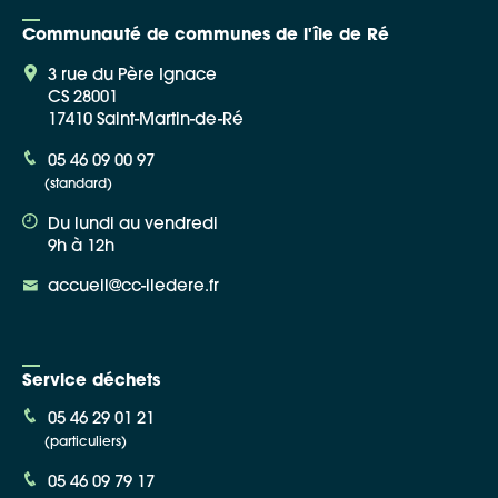
Communauté de communes de l'île de Ré
3 rue du Père Ignace
CS 28001
17410 Saint-Martin-de-Ré
Google Maps
05 46 09 00 97
(standard)
Apple Plans
Du lundi au vendredi
Allow
ShareThis is disabled.
9h à 12h
accueil@cc-iledere.fr
Waze
Service déchets
05 46 29 01 21
(particuliers)
05 46 09 79 17