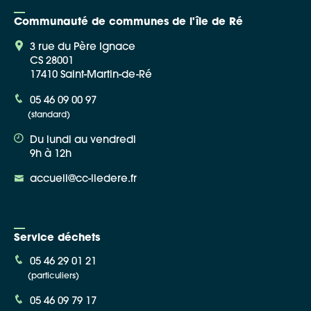
Communauté de communes de l'île de Ré
3 rue du Père Ignace
CS 28001
17410 Saint-Martin-de-Ré
Google Maps
05 46 09 00 97
(standard)
Apple Plans
Du lundi au vendredi
Allow
ShareThis is disabled.
9h à 12h
accueil@cc-iledere.fr
Waze
Service déchets
05 46 29 01 21
(particuliers)
05 46 09 79 17