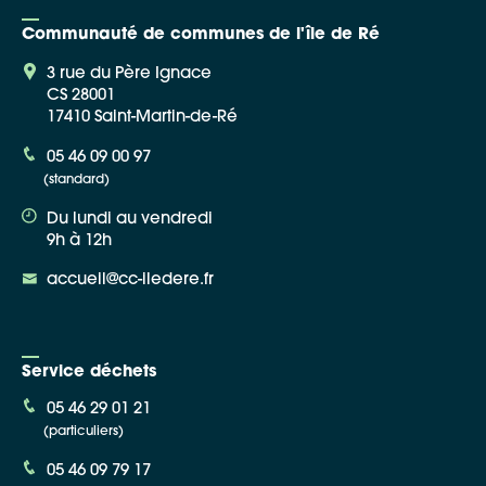
Communauté de communes de l'île de Ré
3 rue du Père Ignace
CS 28001
17410 Saint-Martin-de-Ré
Google Maps
05 46 09 00 97
(standard)
Apple Plans
Du lundi au vendredi
Allow
ShareThis is disabled.
9h à 12h
accueil@cc-iledere.fr
Waze
Service déchets
05 46 29 01 21
(particuliers)
05 46 09 79 17