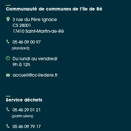
Communauté de communes de l'île de Ré
3 rue du Père Ignace
CS 28001
17410 Saint-Martin-de-Ré
Google Maps
05 46 09 00 97
(standard)
Apple Plans
Du lundi au vendredi
Allow
ShareThis is disabled.
9h à 12h
accueil@cc-iledere.fr
Waze
Service déchets
05 46 29 01 21
(particuliers)
05 46 09 79 17