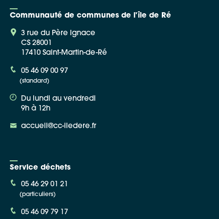
Communauté de communes de l'île de Ré
3 rue du Père Ignace
CS 28001
17410 Saint-Martin-de-Ré
Google Maps
05 46 09 00 97
(standard)
Apple Plans
Du lundi au vendredi
Allow
ShareThis is disabled.
9h à 12h
accueil@cc-iledere.fr
Waze
Service déchets
05 46 29 01 21
(particuliers)
05 46 09 79 17