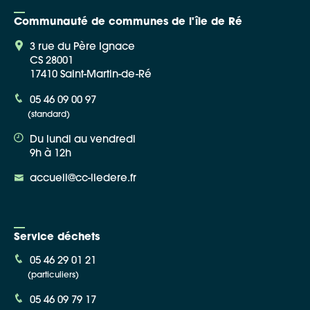
Communauté de communes de l'île de Ré
3 rue du Père Ignace
CS 28001
17410 Saint-Martin-de-Ré
Google Maps
05 46 09 00 97
(standard)
Apple Plans
Du lundi au vendredi
Allow
ShareThis is disabled.
9h à 12h
accueil@cc-iledere.fr
Waze
Service déchets
05 46 29 01 21
(particuliers)
05 46 09 79 17