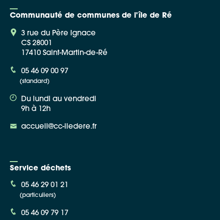
Communauté de communes de l'île de Ré
3 rue du Père Ignace
CS 28001
17410 Saint-Martin-de-Ré
Google Maps
05 46 09 00 97
(standard)
Apple Plans
Du lundi au vendredi
Allow
ShareThis is disabled.
9h à 12h
accueil@cc-iledere.fr
Waze
Service déchets
05 46 29 01 21
(particuliers)
05 46 09 79 17