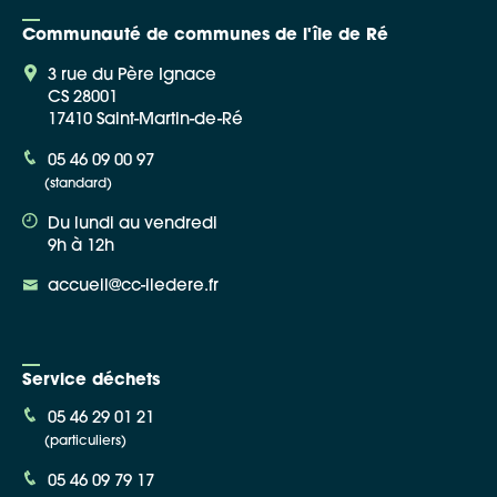
Communauté de communes de l'île de Ré
3 rue du Père Ignace
CS 28001
17410 Saint-Martin-de-Ré
Google Maps
05 46 09 00 97
(standard)
Apple Plans
Du lundi au vendredi
Allow
ShareThis is disabled.
9h à 12h
accueil@cc-iledere.fr
Waze
Service déchets
05 46 29 01 21
(particuliers)
05 46 09 79 17