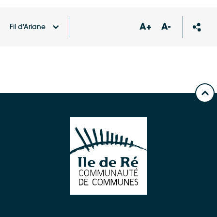
A+
A-
Fil d'Ariane
Accueil
Carte des équipements et services
Mairie –
Loix