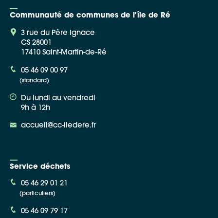
Communauté de communes de l'île de Ré
3 rue du Père Ignace
CS 28001
17410 Saint-Martin-de-Ré
Google Maps
05 46 09 00 97
(standard)
Apple Plans
Du lundi au vendredi
Allow
ShareThis is disabled.
9h à 12h
accueil@cc-iledere.fr
Waze
Service déchets
05 46 29 01 21
(particuliers)
05 46 09 79 17