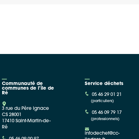
Google Maps
Apple Plans
Allow
ShareThis is disabled.
Waze
Communauté de
Service déchets
communes de l'île de
Ré
05 46 29 01 21
(particuliers)
3 rue du Père Ignace
05 46 09 79 17
CS 28001
(professionnels)
17410 Saint-Martin-de-
Ré
infodechet@cc-