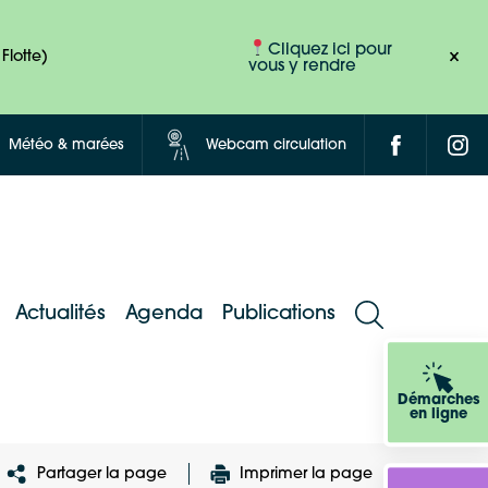
Cliquez ici pour
Flotte)
vous y rendre
Météo & marées
Webcam circulation
Actualités
Agenda
Publications
Démarches
en ligne
Partager la page
Imprimer la page