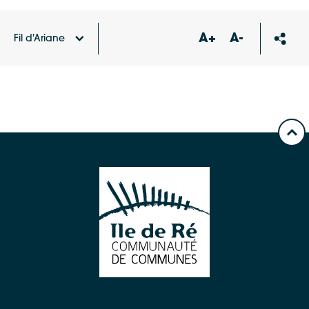
A+
A-
Fil d'Ariane
Accueil
Carte des équipements et services
Hall de
sport Rivedoux-Plage