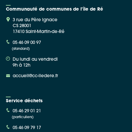
Communauté de communes de l'île de Ré
3 rue du Père Ignace
CS 28001
17410 Saint-Martin-de-Ré
Google Maps
05 46 09 00 97
(standard)
Apple Plans
Du lundi au vendredi
Allow
ShareThis is disabled.
9h à 12h
accueil@cc-iledere.fr
Waze
Service déchets
05 46 29 01 21
(particuliers)
05 46 09 79 17