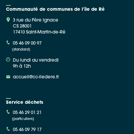
Communauté de communes de l'île de Ré
3 rue du Père Ignace
CS 28001
17410 Saint-Martin-de-Ré
Google Maps
05 46 09 00 97
(standard)
Apple Plans
Du lundi au vendredi
Allow
ShareThis is disabled.
9h à 12h
accueil@cc-iledere.fr
Waze
Service déchets
05 46 29 01 21
(particuliers)
05 46 09 79 17